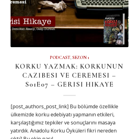
PODCAST
,
SEZON 1
KORKU YAZMAK: KORKUNUN
CAZIBESI VE CEREMESI –
S01E07 – GERISI HIKAYE
[post_authors_post_link] Bu bölümde özellikle
ülkemizde korku edebiyatı yapmanın etkileri,
karşılaştığımız tepkiler ve sonuçlarını masaya
yatırdık. Anadolu Korku Öyküleri fikri nereden
çıktı? Bu ekip nasıl…